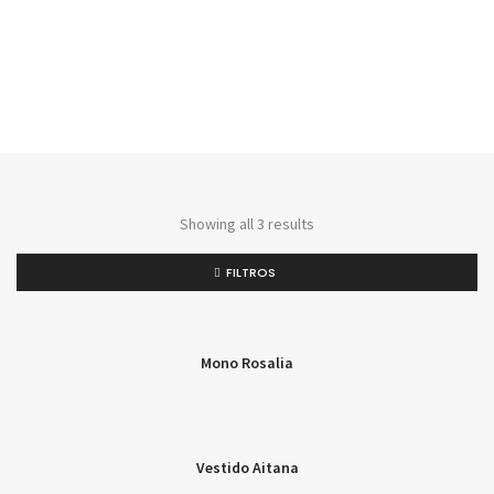
Showing all 3 results
FILTROS
Mono Rosalia
Vestido Aitana