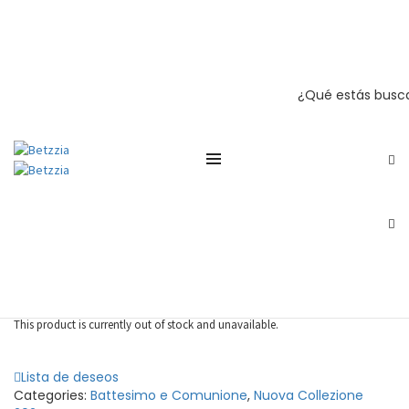
Tuta Bárbara
Febbraio 11, 2026
Settembre 22, 2025
Home
Nuova Collezione 2024
Tuta Bárbara
¿Qué estás busc
Tuta Martina
0
€
Abito Laura
0
€
Tuta Bárbara
0
€
SKU:
V24198B
This product is currently out of stock and unavailable.
Lista de deseos
Categories:
Battesimo e Comunione
,
Nuova Collezione