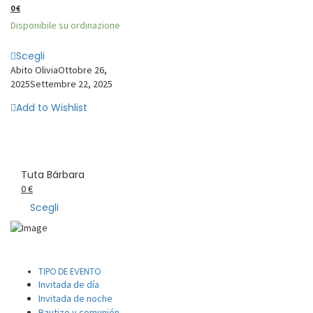
0
€
Disponibile su ordinazione
Scegli
Abito Olivia
Ottobre 26,
2025
Settembre 22, 2025
Add to Wishlist
Tuta Bárbara
0
€
Scegli
TIPO DE EVENTO
Invitada de día
Invitada de noche
Bautizo y comunión