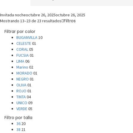
Invitada noche
octubre 26, 2025
octubre 26, 2025
Filtros
Mostrando 13–23 de 23 resultados
Filtrar por color
BUGANVILLA
10
CELESTE
01
CORAL
05
FUCSIA
01
LIMA
06
Marino
02
MORADO
01
NEGRO
01
OLIVA
01
ROJO
01
TINTA
04
UNICO
09
VERDE
05
Filtro por talla
36
20
38
21