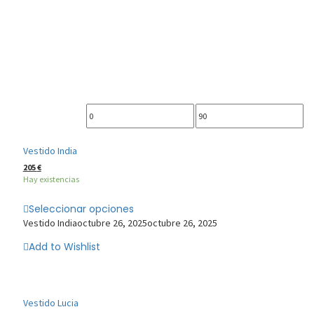
Precio
Precio
mínimo
máximo
Vestido India
205
€
Hay existencias
Seleccionar opciones
Vestido India
octubre 26, 2025
octubre 26, 2025
Add to Wishlist
Vestido Lucia