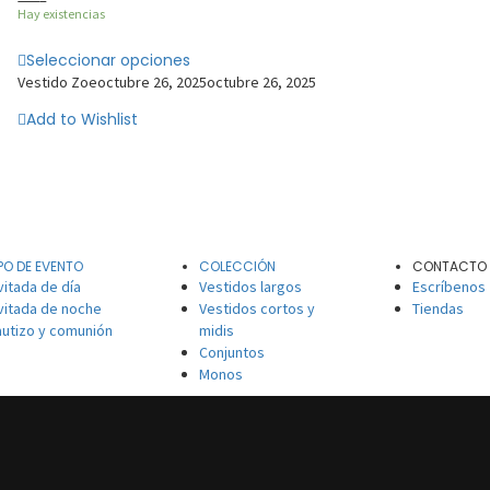
Hay existencias
Seleccionar opciones
Vestido Zoe
octubre 26, 2025
octubre 26, 2025
Add to Wishlist
PO DE EVENTO
COLECCIÓN
CONTACTO
vitada de día
Vestidos largos
Escríbenos
vitada de noche
Vestidos cortos y
Tiendas
utizo y comunión
midis
Conjuntos
Monos