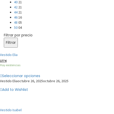
40
21
42
21
44
21
46
16
48
05
50
04
Filtrar por precio
Filtrar
Vestido Elia
177
€
Hay existencias
Seleccionar opciones
Vestido Elia
octubre 26, 2025
octubre 26, 2025
Add to Wishlist
Vestido Isabel