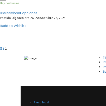
Hay existencias
Seleccionar opciones
Vestido Olga
octubre 26, 2025
octubre 26, 2025
Add to Wishlist
1
2
TI
In
In
Ba
Aviso legal