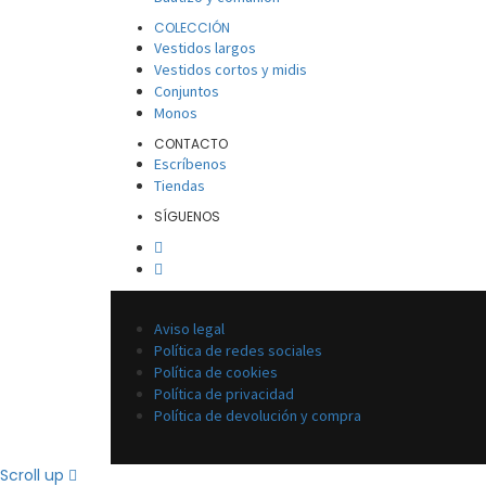
COLECCIÓN
Vestidos largos
Vestidos cortos y midis
Conjuntos
Monos
CONTACTO
Escríbenos
Tiendas
SÍGUENOS
Aviso legal
Política de redes sociales
Política de cookies
Política de privacidad
Política de devolución y compra
Scroll up