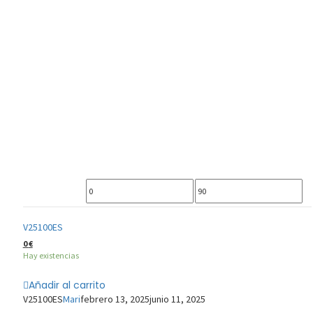
Precio
Precio
mínimo
máximo
V25100ES
0
€
Hay existencias
Añadir al carrito
V25100ES
Mari
febrero 13, 2025
junio 11, 2025