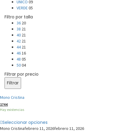
UNICO
09
VERDE
05
Filtro por talla
36
20
38
21
40
21
42
21
44
21
46
16
48
05
50
04
Filtrar por precio
Filtrar
Mono Cristina
174
€
Hay existencias
Seleccionar opciones
Mono Cristina
febrero 11, 2026
febrero 11, 2026