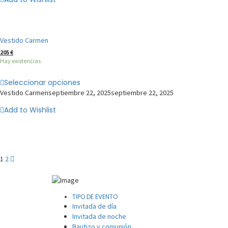
Vestido Carmen
205
€
Hay existencias
Seleccionar opciones
Vestido Carmen
septiembre 22, 2025
septiembre 22, 2025
Add to Wishlist
1
2
TIPO DE EVENTO
Invitada de día
Invitada de noche
Bautizo y comunión