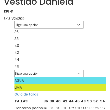
Vestido Daniela
138
€
SKU:
V24209
Talla
36
38
40
42
44
46
Color
AGUA
LIMA
Guía de tallas
TALLAS
36
38
40
42
44
46
48
50
52
54
Contorno pecho
86
90
94
98
102
108
114
120
126
132