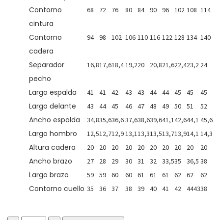
Contorno
68
72
76
80
84
90
96
102
108
114
cintura
Contorno
94
98
102
106
110
116
122
128
134
140
cadera
Separador
16,8
17,6
18,4
19,2
20
20,8
21,6
22,4
23,2
24
pecho
Largo espalda
41
41
42
43
43
44
44
45
45
45
Largo delante
43
44
45
46
47
48
49
50
51
52
Ancho espalda
34,8
35,6
36,6
37,6
38,6
39,6
41,1
42,6
44,1
45,6
Largo hombro
12,5
12,7
12,9
13,1
13,3
13,5
13,7
13,9
14,1
14,3
Altura cadera
20
20
20
20
20
20
20
20
20
20
Ancho brazo
27
28
29
30
31
32
33,5
35
36,5
38
Largo brazo
59
59
60
60
61
61
61
62
62
62
Contorno cuello
35
36
37
38
39
40
41
42
4443
38