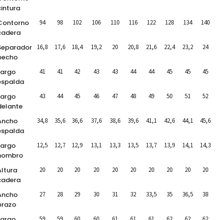
cintura
Contorno
94
98
102
106
110
116
122
128
134
140
cadera
Separador
16,8
17,6
18,4
19,2
20
20,8
21,6
22,4
23,2
24
pecho
Largo
41
41
42
43
43
44
44
45
45
45
espalda
Largo
43
44
45
46
47
48
49
50
51
52
delante
Ancho
34,8
35,6
36,6
37,6
38,6
39,6
41,1
42,6
44,1
45,6
espalda
Largo
12,5
12,7
12,9
13,1
13,3
13,5
13,7
13,9
14,1
14,3
hombro
Altura
20
20
20
20
20
20
20
20
20
20
cadera
Ancho
27
28
29
30
31
32
33,5
35
36,5
38
brazo
Largo
59
59
60
60
61
61
61
62
62
62