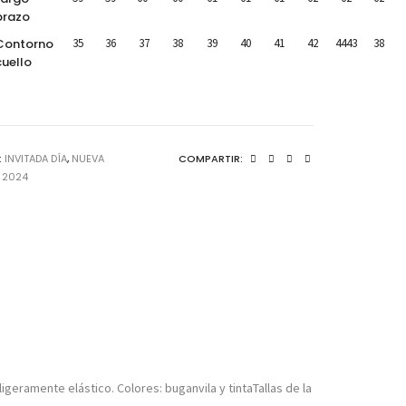
brazo
Contorno
35
36
37
38
39
40
41
42
4443
38
cuello
:
INVITADA DÍA
,
NUEVA
COMPARTIR:
 2024
ligeramente elástico. Colores: buganvila y tintaTallas de la