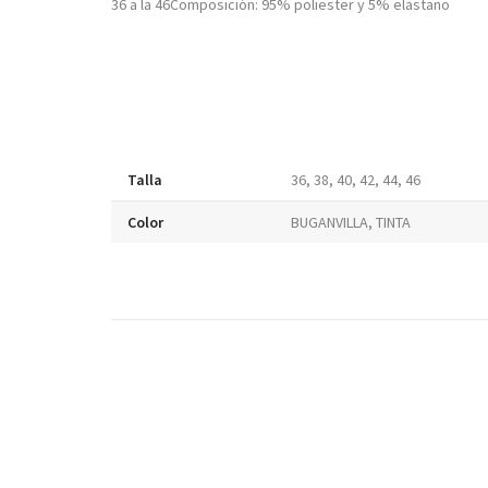
36 a la 46Composición: 95% poliester y 5% elastano
Talla
36, 38, 40, 42, 44, 46
Color
BUGANVILLA, TINTA