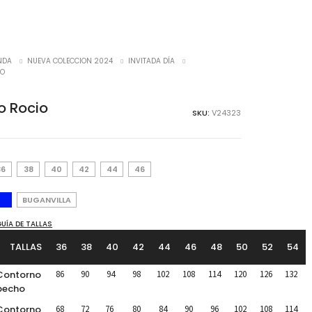
NDA
NUEVA COLECCION 2024
INVITADA DÍA
IO
o Rocio
SKU:
V24323
36
38
40
42
44
46
BUGANVILLA
UÍA DE TALLAS
TALLAS
36
38
40
42
44
46
48
50
52
54
Contorno
86
90
94
98
102
108
114
120
126
132
pecho
Contorno
68
72
76
80
84
90
96
102
108
114