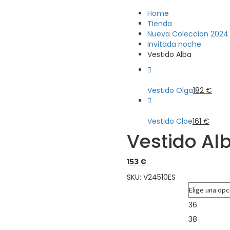
Home
Tienda
Nueva Coleccion 2024
Invitada noche
Vestido Alba
Vestido Olga
182
€
Vestido Cloe
161
€
Vestido Al
153
€
SKU:
V24510ES
Talla
36
38