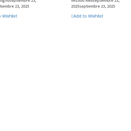
Ingrid
septiembre 23,
Vestido Alex
septiembre 23,
tiembre 23, 2025
2025
septiembre 23, 2025
 Wishlist
Add to Wishlist