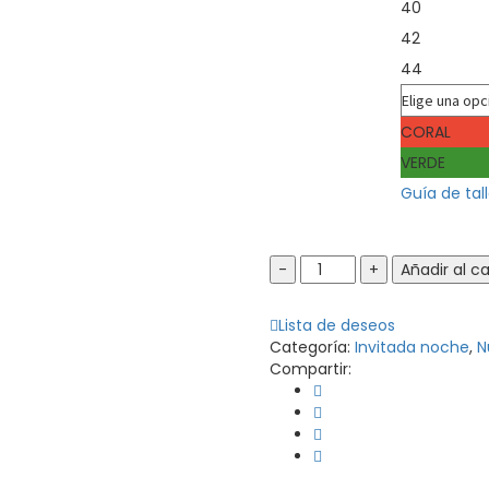
40
42
44
Color
CORAL
VERDE
Guía de tal
Vestido
Añadir al ca
Alba
quantity
Lista de deseos
Categoría:
Invitada noche
,
N
Compartir: