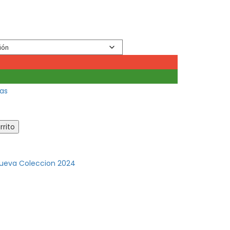
las
rrito
ueva Coleccion 2024