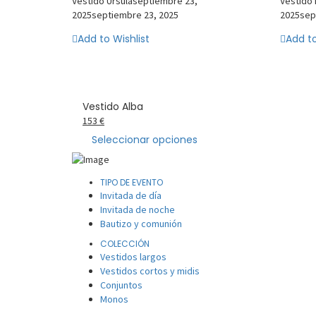
Vestido Úrsula
septiembre 23,
Vestido 
2025
septiembre 23, 2025
2025
sep
Add to Wishlist
Add to
Vestido Alba
153
€
Seleccionar opciones
TIPO DE EVENTO
Invitada de día
Invitada de noche
Bautizo y comunión
COLECCIÓN
Vestidos largos
Vestidos cortos y midis
Conjuntos
Monos